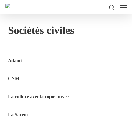
Men
Skip
to
search
main
Sociétés civiles
content
Adami
CNM
La culture avec la copie privée
La Sacem