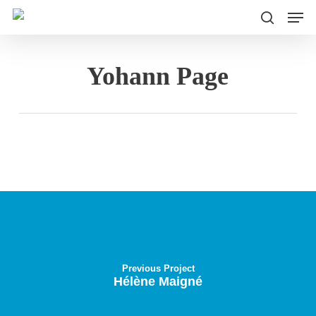
Men
Skip
to
search
main
Yohann Page
content
Previous Project
Hélène Maigné