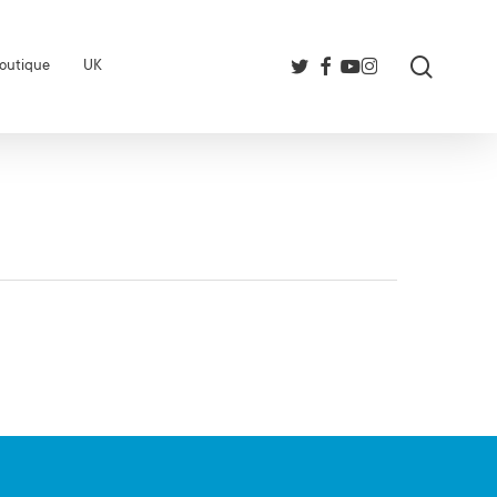
search
twitter
facebook
youtube
instagram
outique
UK