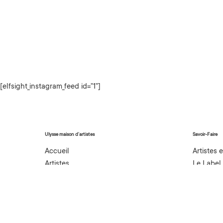
[elfsight_instagram_feed id="1"]
Ulysse maison d’artistes
Savoir-Faire
Accueil
Artistes 
Artistes
Le Label
À propos
Accompa
Manage