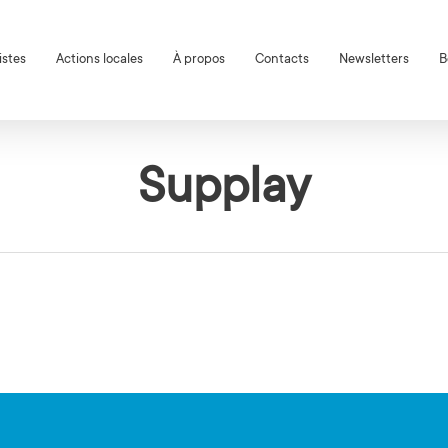
istes
Actions locales
À propos
Contacts
Newsletters
B
Supplay