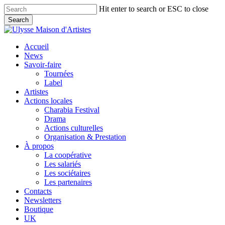
Skip
Hit enter to search or ESC to close
to
Search
main
Close
content
Search
search
Menu
Accueil
News
Savoir-faire
Tournées
Label
Artistes
Actions locales
Charabia Festival
Drama
Actions culturelles
Organisation & Prestation
À propos
La coopérative
Les salariés
Les sociétaires
Les partenaires
Contacts
Newsletters
Boutique
UK