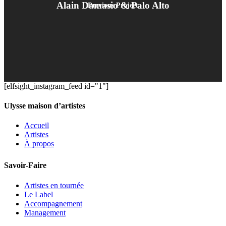
Alain Damasio & Palo Alto
Previous Project
[elfsight_instagram_feed id="1"]
Ulysse maison d’artistes
Accueil
Artistes
À propos
Savoir-Faire
Artistes en tournée
Le Label
Accompagnement
Management