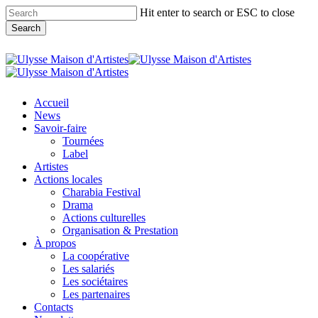
Skip
Hit enter to search or ESC to close
Clo
to
Search
Me
main
content
Close
Search
search
Menu
Accueil
News
Savoir-faire
Tournées
Label
Artistes
Actions locales
Charabia Festival
Drama
Actions culturelles
Organisation & Prestation
À propos
La coopérative
Les salariés
Les sociétaires
Les partenaires
Contacts