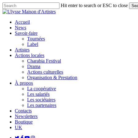
Skip
Hit enter to search or ESC to close
Sea
to
Close
main
Search
content
search
Menu
Accueil
News
Savoir-faire
Tournées
Label
Artistes
Actions locales
Charabia Festival
Drama
Actions culturelles
Organisation & Prestation
À propos
La coopérative
Les salariés
Les sociétaires
Les partenaires
Contacts
Newsletters
Boutique
UK
twitter
facebook
youtube
instagram