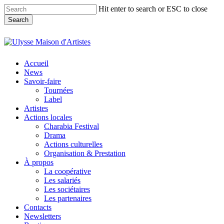
Skip
Hit enter to search or ESC to close
to
Search
main
content
Close
Search
search
Menu
Accueil
News
Savoir-faire
Tournées
Label
Artistes
Actions locales
Charabia Festival
Drama
Actions culturelles
Organisation & Prestation
À propos
La coopérative
Les salariés
Les sociétaires
Les partenaires
Contacts
Newsletters