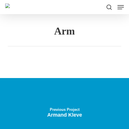
Men
Skip
to
search
main
Arm
content
Previous Project
Armand Kleve