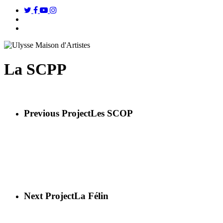
twitter
facebook
youtube
instagram
search
Menu
La SCPP
Previous Project
Les SCOP
Next Project
La Félin