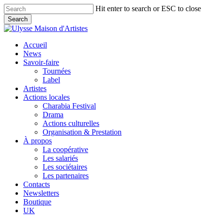
Skip
Hit enter to search or ESC to close
to
Search
main
Close
content
Search
search
Menu
Accueil
News
Savoir-faire
Tournées
Label
Artistes
Actions locales
Charabia Festival
Drama
Actions culturelles
Organisation & Prestation
À propos
La coopérative
Les salariés
Les sociétaires
Les partenaires
Contacts
Newsletters
Boutique
UK