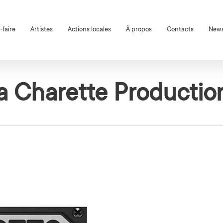
-faire
Artistes
Actions locales
À propos
Contacts
News
a Charette Productio