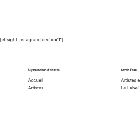
[elfsight_instagram_feed id="1"]
Ulysse maison d’artistes
Savoir-Faire
Accueil
Artistes 
Artistes
Le Label
À propos
Accompa
Manage