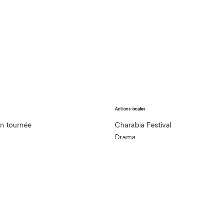
Actions locales
en tournée
Charabia Festival
Drama
gnement
Actions culturelles
ment
Organisation & Prestation