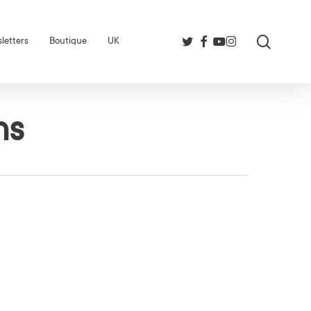
search
twitter
facebook
youtube
instagram
letters
Boutique
UK
ns