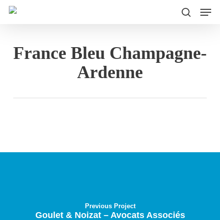
Men
Skip
to
search
main
France Bleu Champagne-
content
Ardenne
Previous Project
Goulet & Noizat – Avocats Associés