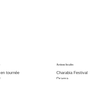
e
Actions locales
 en tournée
Charabia Festival
l
Drama
agnement
Actions culturelles
ment
Organisation & Prestation