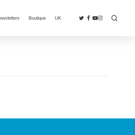
searc
twitter
facebook
youtube
instagram
ewsletters
Boutique
UK