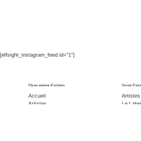
[elfsight_instagram_feed id="1"]
Ulysse maison d’artistes
Savoir-Fair
Accueil
Artistes
Artistes
Le Labe
À propos
Accomp
Manage