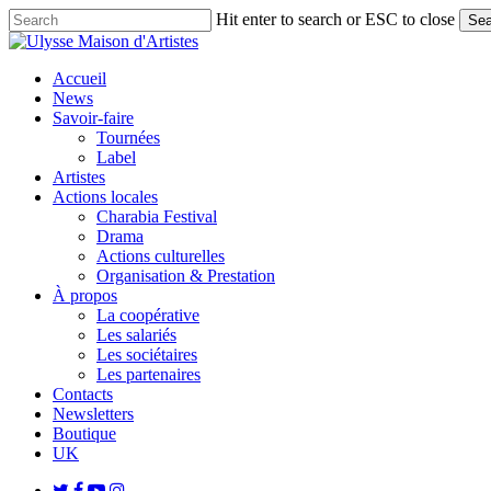
Skip
Hit enter to search or ESC to close
Sea
to
Close
main
Search
content
search
Menu
Accueil
News
Savoir-faire
Tournées
Label
Artistes
Actions locales
Charabia Festival
Drama
Actions culturelles
Organisation & Prestation
À propos
La coopérative
Les salariés
Les sociétaires
Les partenaires
Contacts
Newsletters
Boutique
UK
twitter
facebook
youtube
instagram