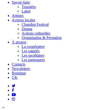
Savoir-faire
Tournées
Label
Artistes
Actions locales
Charabia Festival
Drama
Actions culturelles
Organisation & Prestation
À propos
La coopérative
Les salariés
Les sociétaires
Les partenaires
Contacts
Newsletters
Boutique
UK
twitter
facebook
youtube
instagram