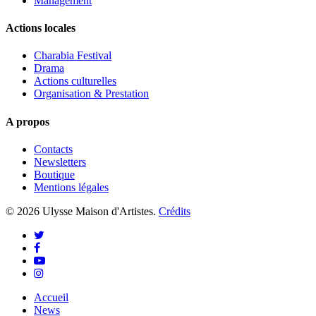
Management
Actions locales
Charabia Festival
Drama
Actions culturelles
Organisation & Prestation
A propos
Contacts
Newsletters
Boutique
Mentions légales
© 2026 Ulysse Maison d'Artistes.
Crédits
twitter
facebook
youtube
instagram
Close
Accueil
Menu
News