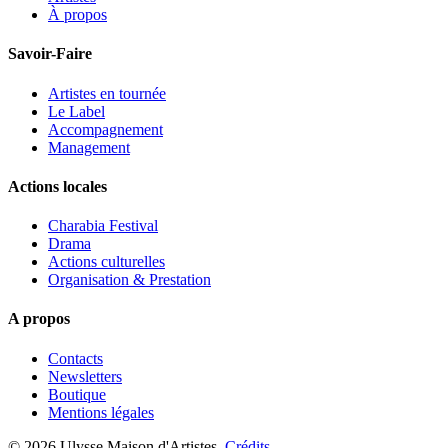
À propos
Savoir-Faire
Artistes en tournée
Le Label
Accompagnement
Management
Actions locales
Charabia Festival
Drama
Actions culturelles
Organisation & Prestation
A propos
Contacts
Newsletters
Boutique
Mentions légales
© 2026 Ulysse Maison d'Artistes.
Crédits