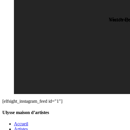
Victor Po
Next Proje
[elfsight_instagram_feed id="1"]
Ulysse maison d’artistes
Accueil
Artistes