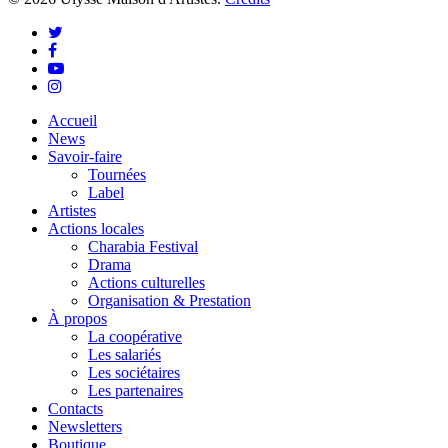
twitter
facebook
youtube
instagram
Close
Accueil
Menu
News
Savoir-faire
Tournées
Label
Artistes
Actions locales
Charabia Festival
Drama
Actions culturelles
Organisation & Prestation
À propos
La coopérative
Les salariés
Les sociétaires
Les partenaires
Contacts
Newsletters
Boutique