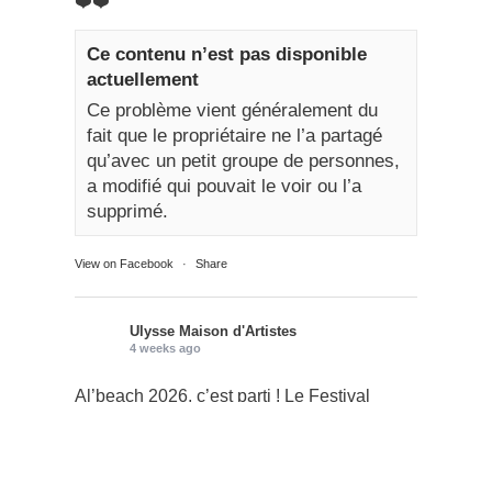
❤️❤️
Ce contenu n’est pas disponible
actuellement
Ce problème vient généralement du
fait que le propriétaire ne l’a partagé
qu’avec un petit groupe de personnes,
a modifié qui pouvait le voir ou l’a
supprimé.
View on Facebook
·
Share
Ulysse Maison d'Artistes
4 weeks ago
Al’beach 2026, c’est parti ! Le Festival
Pause Guitare fête ses 30 ans et Al’beach,
l’espace pro & convivial du festival, est