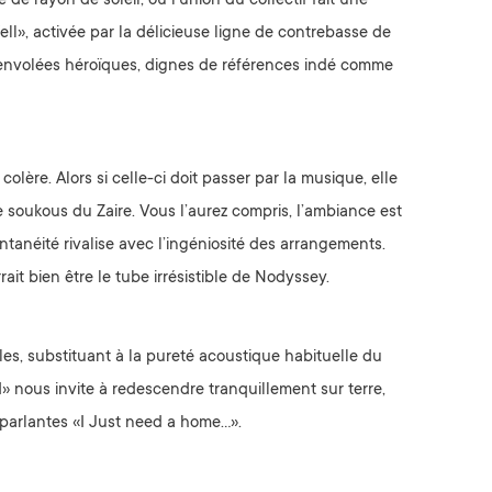
 de rayon de soleil, où l’union du collectif fait une
ll», activée par la délicieuse ligne de contrebasse de
et envolées héroïques, dignes de références indé comme
lère. Alors si celle-ci doit passer par la musique, elle
 soukous du Zaire. Vous l’aurez compris, l’ambiance est
ontanéité rivalise avec l’ingéniosité des arrangements.
it bien être le tube irrésistible de Nodyssey.
les, substituant à la pureté acoustique habituelle du
» nous invite à redescendre tranquillement sur terre,
 parlantes «I Just need a home…».