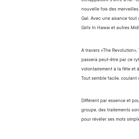
échappatoire s’offre à lui :
nouvelle fois des merveille
Gal. Avec une aisance tout 
Girls In Hawai et autres Mid
A travers «The Revolution», 
passera peut-être par ce ry
volontairement à la fête et 
Tout semble facile, coulant 
Différent par essence et pou
groupe, des traitements son
pour révéler ses mots simpl