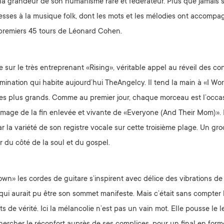
 la grandeur de son humanisme rare et fédérateur. Plus que jamais
esses à la musique folk, dont les mots et les mélodies ont accompagn
 premiers 45 tours de Léonard Cohen.
 sur le très entreprenant «Rising», véritable appel au réveil des cons
rmination qui habite aujourd’hui TheAngelcy. Il tend la main à «I Wo
des plus grands. Comme au premier jour, chaque morceau est l’occas
l’image de la fin enlevée et vivante de «Everyone (And Their Mom)».
 la variété de son registre vocale sur cette troisième plage. Un groo
r du côté de la soul et du gospel.
down» les cordes de guitare s’inspirent avec délice des vibrations de
qui aurait pu être son sommet manifeste. Mais c’était sans compter
nts de vérité. Ici la mélancolie n’est pas un vain mot. Elle pousse le