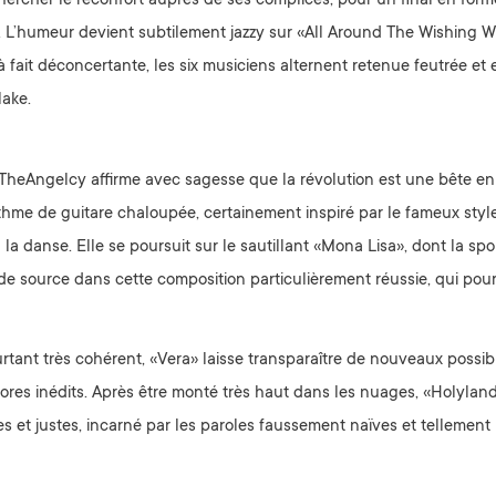
 chercher le réconfort auprès de ses complices, pour un final en forme
s. L’humeur devient subtilement jazzy sur «All Around The Wishing We
à fait déconcertante, les six musiciens alternent retenue feutrée 
lake.
TheAngelcy affirme avec sagesse que la révolution est une bête en co
thme de guitare chaloupée, certainement inspiré par le fameux style
à la danse. Elle se poursuit sur le sautillant «Mona Lisa», dont la sp
de source dans cette composition particulièrement réussie, qui pourra
rtant très cohérent, «Vera» laisse transparaître de nouveaux possib
ores inédits. Après être monté très haut dans les nuages, «Holyland
es et justes, incarné par les paroles faussement naïves et tellement