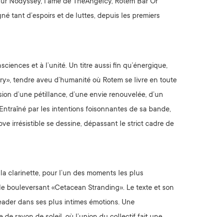
 sur Nodyssey, l’âme de TheAngelcy, Rotem Bar Or
é tant d’espoirs et de luttes, depuis les premiers
ciences et à l’unité. Un titre aussi fin qu’énergique,
rry», tendre aveu d’humanité où Rotem se livre en toute
ion d’une pétillance, d’une envie renouvelée, d’un
 Entraîné par les intentions foisonnantes de sa bande,
ve irrésistible se dessine, dépassant le strict cadre de
 la clarinette, pour l’un des moments les plus
 le bouleversant «Cetacean Stranding». Le texte et son
 leader dans ses plus intimes émotions. Une