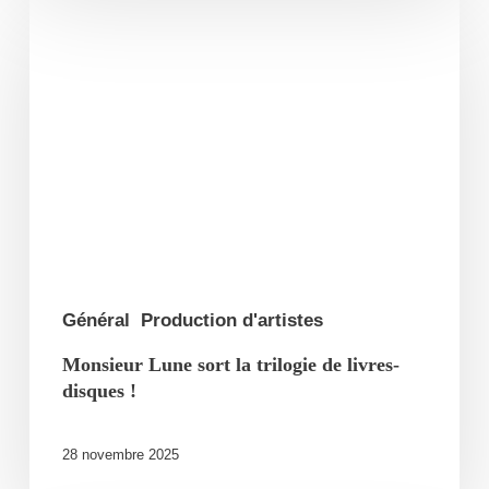
Monsieur
Lune
sort
la
trilogie
de
livres-
disques
!
Général
Production d'artistes
Monsieur Lune sort la trilogie de livres-
disques !
28 novembre 2025