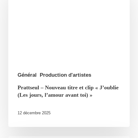
Nouveau
titre
et
clip
« J’oublie
(Les
jours,
l’amour
Général
Production d'artistes
avant
Prattseul – Nouveau titre et clip « J’oublie
toi) »
(Les jours, l’amour avant toi) »
12 décembre 2025