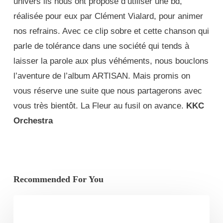
univers ils nous ont proposé d’utiliser une bd,
réalisée pour eux par Clément Vialard, pour animer
nos refrains. Avec ce clip sobre et cette chanson qui
parle de tolérance dans une société qui tends à
laisser la parole aux plus véhéments, nous bouclons
l’aventure de l’album ARTISAN. Mais promis on
vous réserve une suite que nous partagerons avec
vous très bientôt. La Fleur au fusil on avance.
KKC
Orchestra
Recommended For You
Prattseul
–