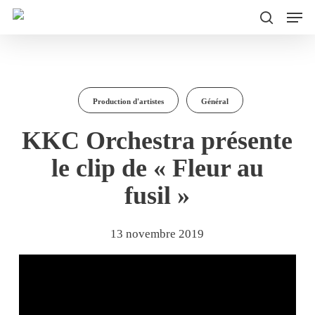
Men
Skip
to
search
main
content
Production d'artistes
Général
KKC Orchestra présente
le clip de « Fleur au
fusil »
13 novembre 2019