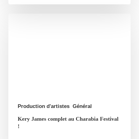
Kery
James
complet
au
Charabia
Festival
!
Production d'artistes
Général
Kery James complet au Charabia Festival
!